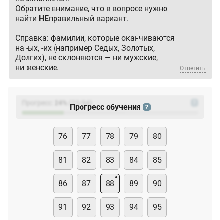
Обратите внимание, что в вопросе нужно
найти
НЕ
правильный вариант.
Справка: фамилии, которые оканчиваются
на -ых, -их (например Седых, Золотых,
Долгих), не склоняются — ни мужские,
ни женские.
Ответить
Прогресс:
24
%
(
23
/94)
?
Прогресс обучения
?
76
77
78
79
80
81
82
83
84
85
86
87
88
89
90
91
92
93
94
95