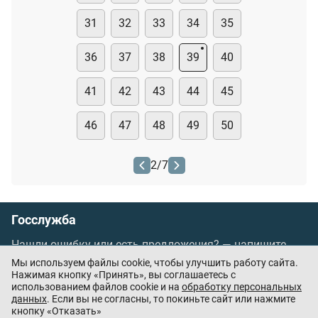
31
32
33
34
35
36
37
38
39
40
41
42
43
44
45
46
47
48
49
50
2
/
7
Госслужба
Нашли ошибку или есть предложения? —
напишите
нам
Мы используем файлы cookie, чтобы улучшить работу сайта.
Порядок проведения оплаты по банковским
Нажимая кнопку «Принять», вы соглашаетесь с
использованием файлов cookie и на
обработку персональных
картам
/
Цены
/
Оферта
данных
. Если вы не согласны, то покиньте сайт или нажмите
кнопку «Отказать»
Приложения партнёров: