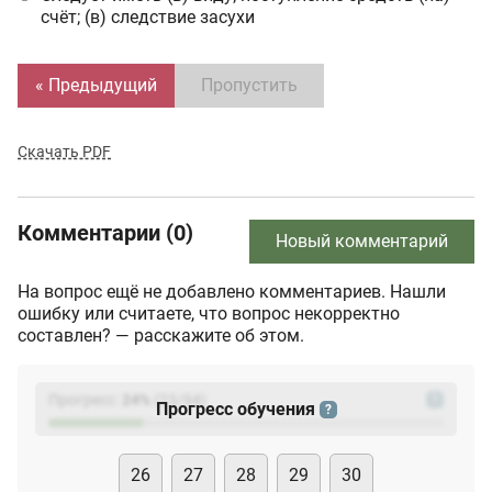
счёт; (в) следствие засухи
« Предыдущий
Пропустить
Скачать PDF
Комментарии (0)
Новый комментарий
На вопрос ещё не добавлено комментариев. Нашли
ошибку или считаете, что вопрос некорректно
составлен? — расскажите об этом.
Прогресс:
24
%
(
23
/94)
?
Прогресс обучения
?
26
27
28
29
30