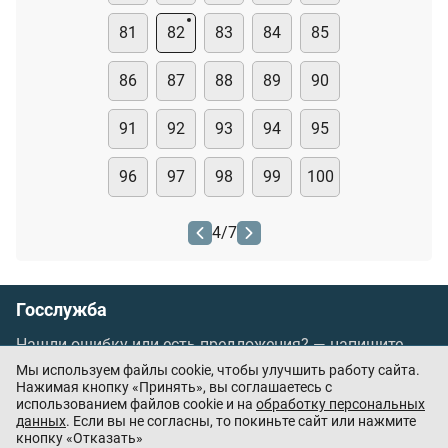
81
82
83
84
85
86
87
88
89
90
91
92
93
94
95
96
97
98
99
100
4
/
7
Госслужба
Нашли ошибку или есть предложения? —
напишите
нам
Мы используем файлы cookie, чтобы улучшить работу сайта.
Порядок проведения оплаты по банковским
Нажимая кнопку «Принять», вы соглашаетесь с
использованием файлов cookie и на
обработку персональных
картам
/
Цены
/
Оферта
данных
. Если вы не согласны, то покиньте сайт или нажмите
кнопку «Отказать»
Приложения партнёров: