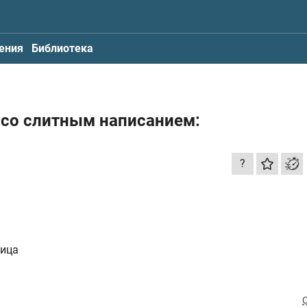
ения
Библиотека
 со слитным написанием:
?
ница