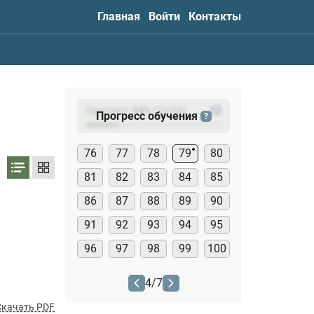
Главная
Войти
Контакты
Прогресс:
24
%
(
23
/94)
?
Прогресс обучения
?
76
77
78
79
80
81
82
83
84
85
86
87
88
89
90
91
92
93
94
95
96
97
98
99
100
4
/
7
Скачать PDF