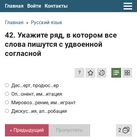
Главная
Войти
Контакты
Главная
»
Русский язык
42. Укажите ряд, в котором все
слова пишутся с удвоенной
согласной
?
Дес…ерт, продюс…ер
Оп…онент, им…итация
Мировоз…рение, им…игрант
Дискус…ия, ап…робация
« Предыдущий
Пропустить
2