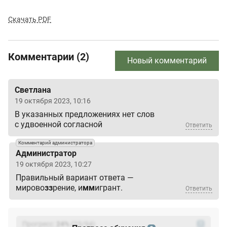
Скачать PDF
Комментарии (2)
Новый комментарий
Cветлана
19 октября 2023, 10:16
В указанных предложениях нет слов
с удвоенной согласной
Ответить
Комментарий администратора
Администратор
19 октября 2023, 10:27
Правильный вариант ответа —
мирово
зз
рение, и
мм
игрант.
Ответить
Прогресс:
24
%
(
23
/94)
?