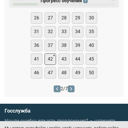
Прогресс обучения
?
26
27
28
29
30
31
32
33
34
35
36
37
38
39
40
41
42
43
44
45
46
47
48
49
50
2
/
7
Госслужба
Нашли ошибку или есть предложения? —
напишите
нам