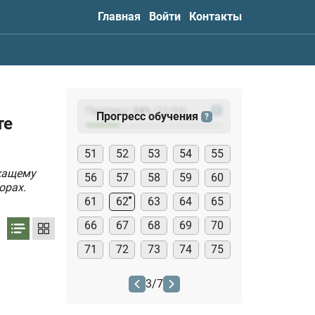
Главная
Войти
Контакты
Прогресс:
24
%
(
23
/94)
?
Прогресс обучения
?
те
51
52
53
54
55
жащему
56
57
58
59
60
орах.
61
62
63
64
65
66
67
68
69
70
71
72
73
74
75
3
/
7