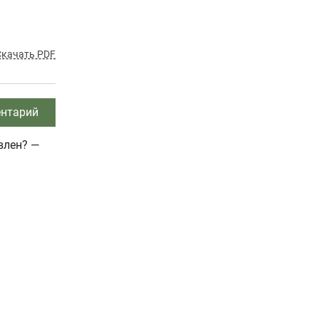
Скачать PDF
нтарий
влен? —