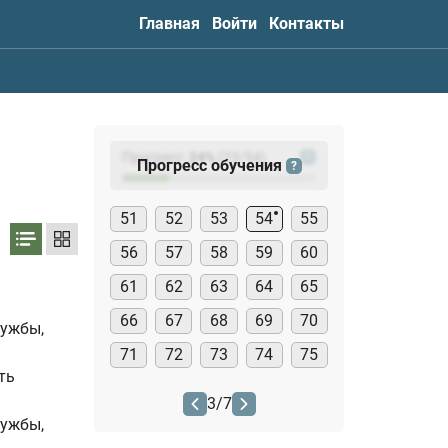
Главная
Войти
Контакты
Прогресс:
24
%
(
23
/94)
?
Прогресс обучения
?
51
52
53
54
55
56
57
58
59
60
61
62
63
64
65
66
67
68
69
70
лужбы,
71
72
73
74
75
ть
3
/
7
лужбы,