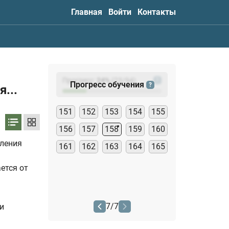
Главная
Войти
Контакты
Прогресс:
24
%
(
23
/94)
?
Прогресс обучения
?
...
151
152
153
154
155
156
157
158
159
160
ления
161
162
163
164
165
ется от
7
/
7
и