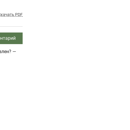
Скачать PDF
нтарий
влен? —