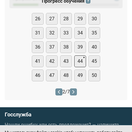
Прогресс обучения
?
26
27
28
29
30
31
32
33
34
35
36
37
38
39
40
41
42
43
44
45
46
47
48
49
50
2
/
7
Госслужба
Нашли ошибку или есть предложения? —
напишите
нам