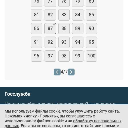
76
77
78
79
80
81
82
83
84
85
86
87
88
89
90
91
92
93
94
95
96
97
98
99
100
4
/
7
Госслужба
Нашли ошибку или есть предложения? —
напишите
нам
Мы используем файлы cookie, чтобы улучшить работу сайта.
Порядок проведения оплаты по банковским
Нажимая кнопку «Принять», вы соглашаетесь с
использованием файлов cookie и на
обработку персональных
картам
/
Цены
/
Оферта
данных
. Если вы не согласны, то покиньте сайт или нажмите