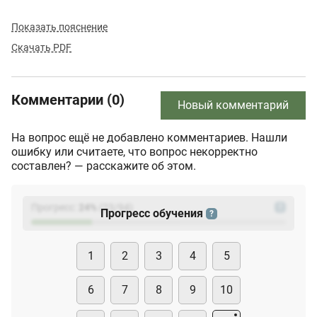
Показать пояснение
Скачать PDF
Комментарии (0)
Новый комментарий
На вопрос ещё не добавлено комментариев. Нашли
ошибку или считаете, что вопрос некорректно
составлен? — расскажите об этом.
Прогресс:
24
%
(
23
/94)
?
Прогресс обучения
?
1
2
3
4
5
6
7
8
9
10