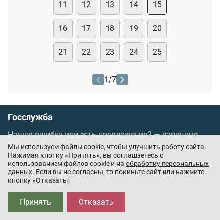
11
12
13
14
15
16
17
18
19
20
21
22
23
24
25
1
/
7
Госслужба
Нашли ошибку или есть предложения? —
напишите
нам
Мы используем файлы cookie, чтобы улучшить работу сайта.
Порядок проведения оплаты по банковским
Нажимая кнопку «Принять», вы соглашаетесь с
использованием файлов cookie и на
обработку персональных
картам
/
Цены
/
Оферта
данных
. Если вы не согласны, то покиньте сайт или нажмите
кнопку «Отказать»
Приложения партнёров:
Принять
Отказать