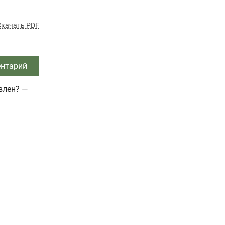
Скачать PDF
нтарий
влен? —