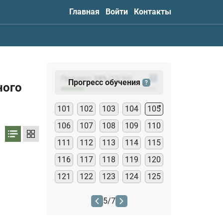
Главная
Войти
Контакты
Прогресс:
24
%
(
23
/94)
?
Прогресс обучения
?
ного
101
102
103
104
105
106
107
108
109
110
111
112
113
114
115
116
117
118
119
120
121
122
123
124
125
5
/
7