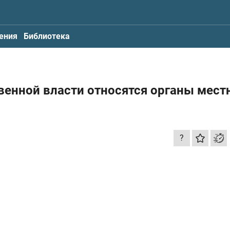
ения
Библиотека
твенной власти относятся органы мест
?