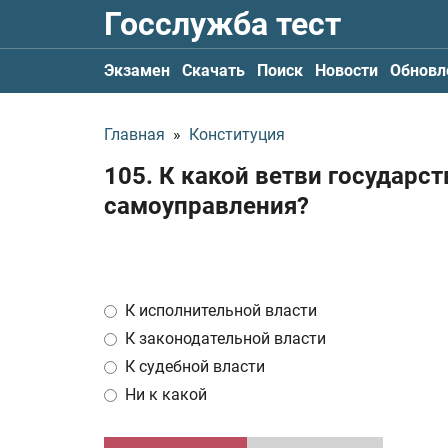
Госслужба тест
Экзамен
Скачать
Поиск
Новости
Обновл
Главная
»
Конституция
105. К какой ветви государс
самоуправления?
К исполнительной власти
К законодательной власти
К судебной власти
Ни к какой