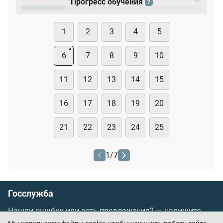
Прогресс обучения
?
1
2
3
4
5
6
7
8
9
10
11
12
13
14
15
16
17
18
19
20
21
22
23
24
25
1
/
7
Госслужба
Нашли ошибку или есть предложения? —
напишите
нам