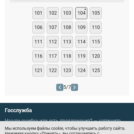
101
102
103
104
105
106
107
108
109
110
111
112
113
114
115
116
117
118
119
120
121
122
123
124
125
5
/
7
Госслужба
Нашли ошибку или есть предложения? —
напишите
нам
Мы используем файлы cookie, чтобы улучшить работу сайта.
Порядок проведения оплаты по банковским
Нажимая кнопку «Принять», вы соглашаетесь с