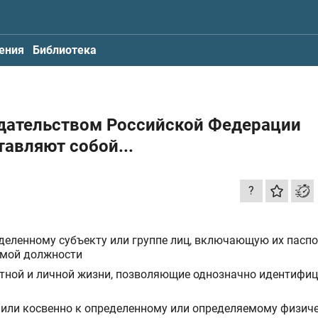
ения
Библиотека
нодательством Российской Федерации
авляют собой...
?
еленному субъекту или группе лиц, включающую их пасп
емой должности
тной и личной жизни, позволяющие однозначно идентифи
ли косвенно к определенному или определяемому физич