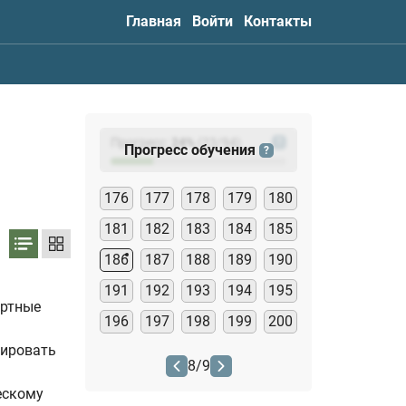
Главная
Войти
Контакты
Прогресс:
24
%
(
23
/94)
?
Прогресс обучения
?
176
177
178
179
180
181
182
183
184
185
186
187
188
189
190
191
192
193
194
195
ортные
196
197
198
199
200
цировать
8
/
9
ескому