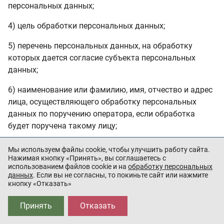
персональных данных;
4) цель обработки персональных данных;
5) перечень персональных данных, на обработку
которых дается согласие субъекта персональных
данных;
6) наименование или фамилию, имя, отчество и адрес
лица, осуществляющего обработку персональных
данных по поручению оператора, если обработка
будет поручена такому лицу;
7) перечень действий с персональными данными, на
Мы используем файлы cookie, чтобы улучшить работу сайта.
совершение которых дается согласие, общее описание
Нажимая кнопку «Принять», вы соглашаетесь с
использованием файлов cookie и на
обработку персональных
используемых оператором способов обработки
данных
. Если вы не согласны, то покиньте сайт или нажмите
персональных данных;
кнопку «Отказать»
8) срок, в течение которого действует согласие
Принять
Отказать
субъекта персональных данных, а также способ его