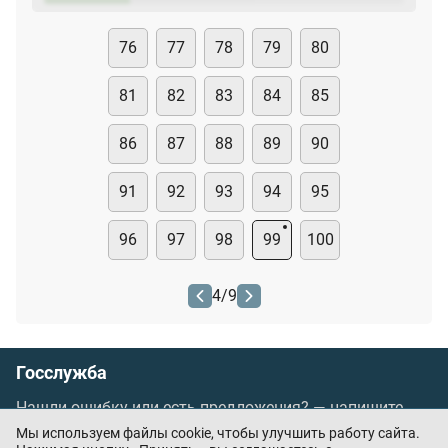
76
77
78
79
80
81
82
83
84
85
86
87
88
89
90
91
92
93
94
95
96
97
98
99
100
4
/
9
Госслужба
Нашли ошибку или есть предложения? —
напишите
нам
Мы используем файлы cookie, чтобы улучшить работу сайта.