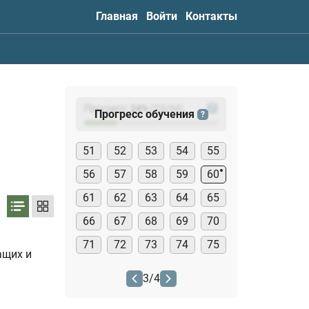
Главная
Войти
Контакты
Прогресс:
24
%
(
23
/94)
?
Прогресс обучения
?
51
52
53
54
55
56
57
58
59
60
61
62
63
64
65
66
67
68
69
70
71
72
73
74
75
ащих и
3
/
4