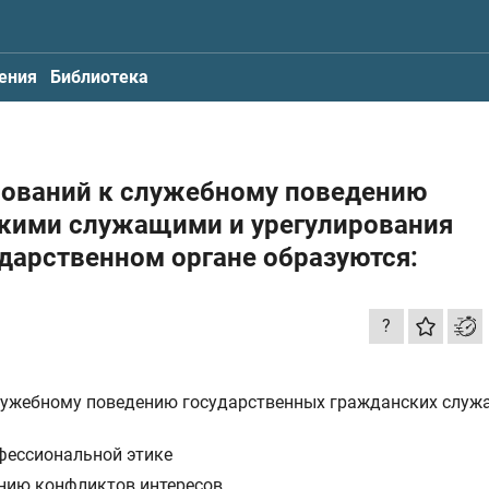
ения
Библиотека
бований к служебному поведению
кими служащими и урегулирования
ударственном органе образуются:
?
лужебному поведению государственных гражданских служ
фессиональной этике
нию конфликтов интересов