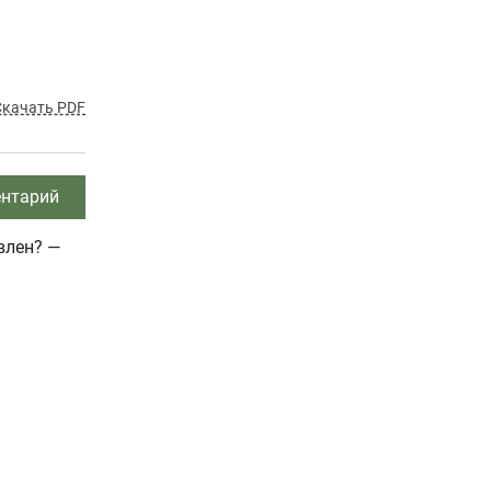
Скачать PDF
нтарий
влен? —