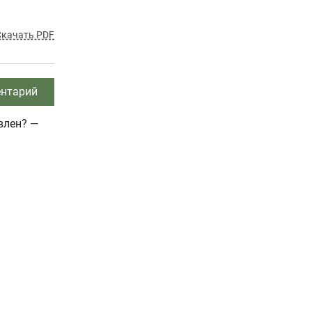
Скачать PDF
нтарий
влен? —